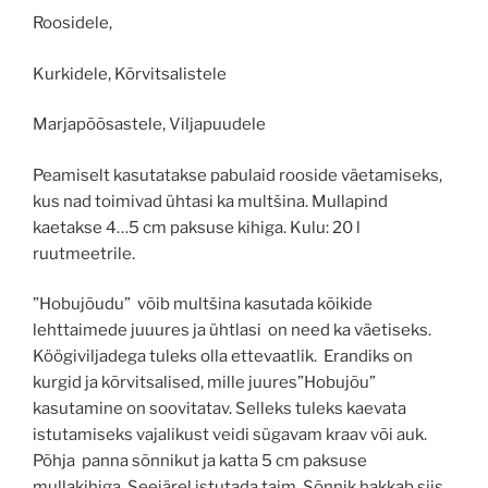
Roosidele,
Kurkidele, Kõrvitsalistele
Marjapõõsastele, Viljapuudele
Peamiselt kasutatakse pabulaid rooside väetamiseks,
kus nad toimivad ühtasi ka multšina. Mullapind
kaetakse 4…5 cm paksuse kihiga. Kulu: 20 l
ruutmeetrile.
”Hobujõudu” võib multšina kasutada kõikide
lehttaimede juuures ja ühtlasi on need ka väetiseks.
Köögiviljadega tuleks olla ettevaatlik. Erandiks on
kurgid ja kõrvitsalised, mille juures”Hobujõu”
kasutamine on soovitatav. Selleks tuleks kaevata
istutamiseks vajalikust veidi sügavam kraav või auk.
Põhja panna sõnnikut ja katta 5 cm paksuse
mullakihiga. Seejärel istutada taim. Sõnnik hakkab siis