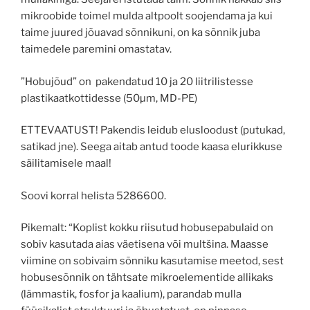
mikroobide toimel mulda altpoolt soojendama ja kui
taime juured jõuavad sõnnikuni, on ka sõnnik juba
taimedele paremini omastatav.
”Hobujõud” on pakendatud 10 ja 20 liitrilistesse
plastikaatkottidesse (50µm, MD-PE)
ETTEVAATUST! Pakendis leidub elusloodust (putukad,
satikad jne). Seega aitab antud toode kaasa elurikkuse
säilitamisele maal!
Soovi korral helista 5286600.
Pikemalt: “Koplist kokku riisutud hobusepabulaid on
sobiv kasutada aias väetisena või multšina. Maasse
viimine on sobivaim sõnniku kasutamise meetod, sest
hobusesõnnik on tähtsate mikroelementide allikaks
(lämmastik, fosfor ja kaalium), parandab mulla