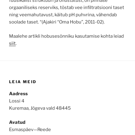
füüsikalist struktuuri ja õhustatust, on pinnase
orgaaniliseks reserviks, tõstab vee infiltratsiooni taset
ning veemahutavust, käitub pH puhvrina, vähendab
soolade taset. “(Ajakiri “Oma Hobu”, 2011-02).
Maalehe artikli hobusesõnniku kasutamise kohta leiad
siit
.
LEIA MEID
Aadress
Lossi 4
Kuremaa, Jõgeva vald 48445
Avatud
Esmaspäev—Reede