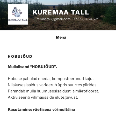
Skip
to
KUREMAA TALL
content
kuremaatall@gmail.com +372 58 454 525
Menu
HOBUJÕUD
Mullalisand “HOBUJÕUD”.
Hobuse pabulad ehedal, komposteerunud kujul.
Niiskusesisaldus varieerub üpris suurtes piirides.
Parandab mulla huumusesisaldust ja mikrofloorat.
Aktiviseerib vihmausside elutegevust.
Kasutamine: väetisena või multšina